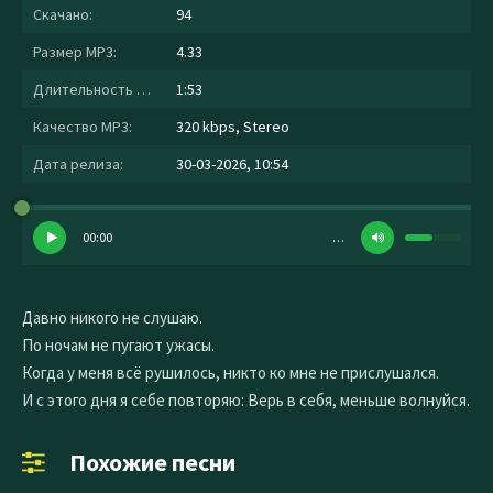
Скачано:
94
Размер MP3:
4.33
Длительность MP3:
1:53
Качество MP3:
320 kbps, Stereo
Дата релиза:
30-03-2026, 10:54
00:00
…
Давно никого не слушаю.
По ночам не пугают ужасы.
Когда у меня всё рушилось, никто ко мне не прислушался.
И с этого дня я себе повторяю: Верь в себя, меньше волнуйся.
Похожие песни