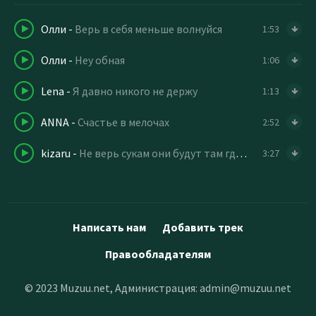
Олли
-
Верь в себя меньше волнуйся
1:53
Олли
-
Hey обная
1:06
Lena
-
Я давно никого не держу
1:13
ANNA
-
Счастье в мелочах
2:52
kizaru
-
Не верь сукам они будут там где чек жирнее
3:27
Написать нам
Добавить трек
Правообладателям
© 2023 Muzuu.net, Администрация:
admin@muzuu.net