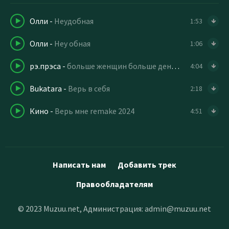
Олли
-
Неудобная
1:53
Олли
-
Hey обная
1:06
рэ.прэса
-
больше женщин больше деньжищ
4:04
Bukatara
-
Верь в себя
2:18
Кино
-
Верь мне remake 2024
4:51
Написать нам
Добавить трек
Правообладателям
© 2023 Muzuu.net, Администрация:
admin@muzuu.net