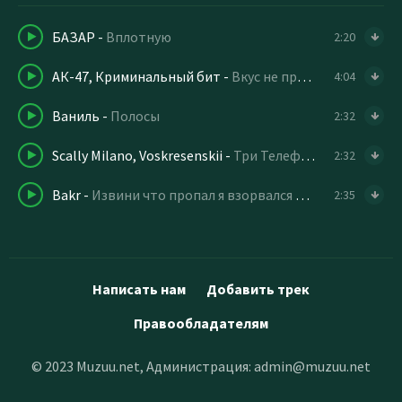
БАЗАР
-
Вплотную
2:20
АК-47, Криминальный бит
-
Вкус не пропал
4:04
Ваниль
-
Полосы
2:32
Scally Milano, Voskresenskii
-
Три Телефона
2:32
Bakr
-
Извини что пропал я взорвался пропан
2:35
Написать нам
Добавить трек
Правообладателям
© 2023 Muzuu.net, Администрация:
admin@muzuu.net