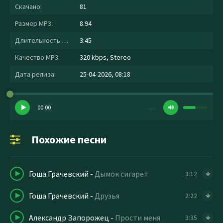
Скачано:
81
Размер MP3:
8.94
Длительность MP3:
3:45
Качество MP3:
320 kbps, Stereo
Дата релиза:
25-04-2026, 08:18
00:00
…
Похожие песни
Гоша Грачевский
-
Дымок сигарет
3:12
Гоша Грачевский
-
Друзья
2:22
Александр Запорожец
-
Прости меня
3:35